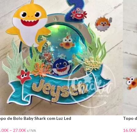
po de Bolo Baby Shark com Luz Led
Topo d
.00
€
–
27.00
€
16.00
€
c/ IVA