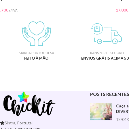
.70
€
17.00
€
c/ IVA
MARCA PORTUGUESA
TRANSPORTE SEGURO
FEITO À MÃO
ENVIOS GRÁTIS ACIMA 50
POSTS RECENTE
Caça 
DIVER
18/04/
Sintra, Portugal