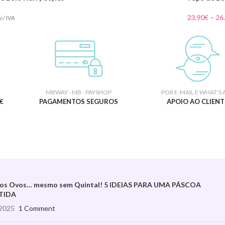
23.90
€
–
26
c/ IVA
MBWAY - MB - PAYSHOP
POR E-MAIL E WHAT'S 
€
PAGAMENTOS SEGUROS
APOIO AO CLIENT
S
aos Ovos… mesmo sem Quintal! 5 IDEIAS PARA UMA PÁSCOA
TIDA
2025
1 Comment