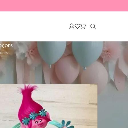
OÇÕES
ucts
A mostrar todos os 12 resultados
18
24