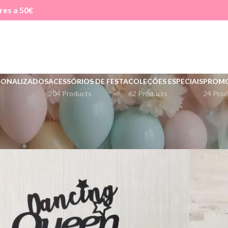
res a 50€
SONALIZADOS
ACESSÓRIOS DE FESTA
COLEÇÕES ESPECIAIS
PROM
204 Products
62 Products
24 Prod
Ver
9
12