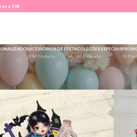
res a 50€
SONALIZADOS
ACESSÓRIOS DE FESTA
COLEÇÕES ESPECIAIS
PROM
204 Products
62 Products
24 Prod
Ver
9
12