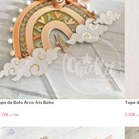
po de Bolo Arco-Íris Boho
Topo d
.70
€
5.00
€
c/ IVA
c