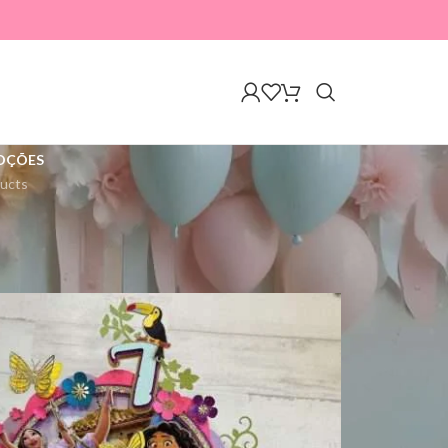
OÇÕES
ucts
A mostrar 1–12 de 26 resultados
18
24