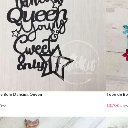
e Bolo Dancing Queen
Topo de Bo
13.70
€
/ IVA
c/ IVA