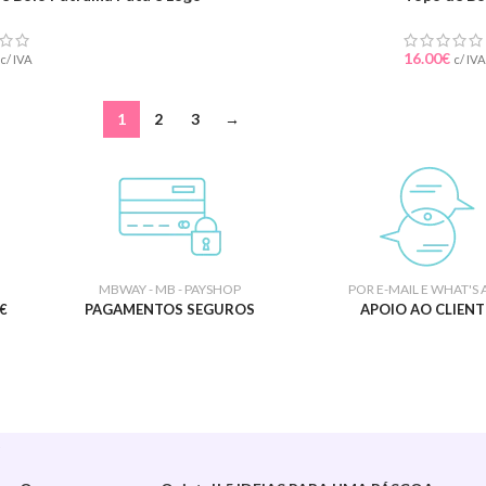
16.00
€
c/ IVA
c/ IVA
1
2
3
→
MBWAY - MB - PAYSHOP
POR E-MAIL E WHAT'S 
€
PAGAMENTOS SEGUROS
APOIO AO CLIENT
S