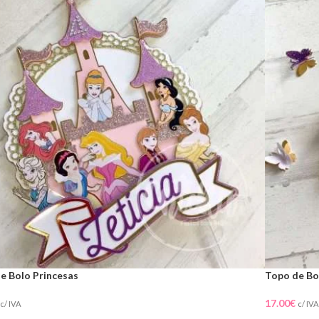
e Bolo Princesas
Topo de Bol
17.00
€
c/ IVA
c/ IVA