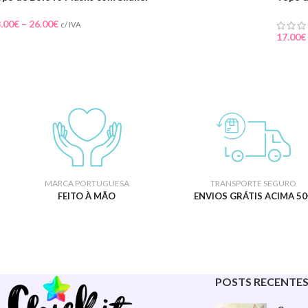
.00
€
–
26.00
€
c/ IVA
17.00
€
MARCA PORTUGUESA
TRANSPORTE SEGURO
FEITO À MÃO
ENVIOS GRÁTIS ACIMA 50
POSTS RECENTE