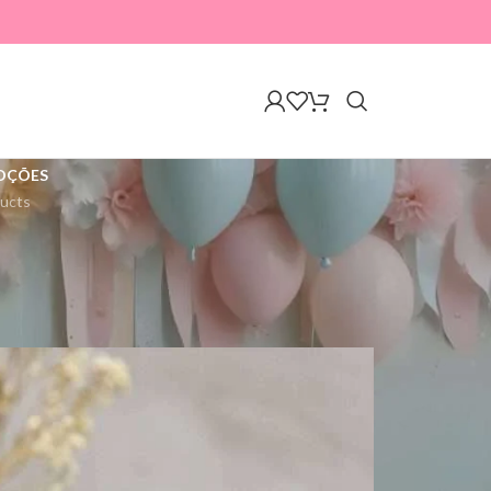
OÇÕES
ucts
A mostrar 1–12 de 18 resultados
18
24