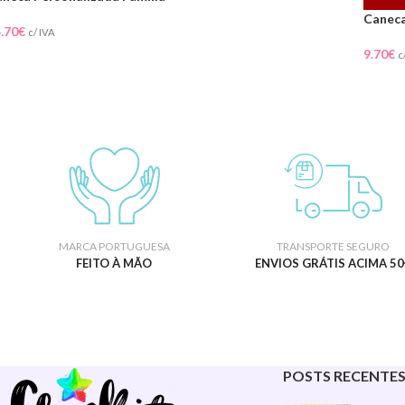
Canec
.70
€
c/ IVA
9.70
€
c
MARCA PORTUGUESA
TRANSPORTE SEGURO
FEITO À MÃO
ENVIOS GRÁTIS ACIMA 50
POSTS RECENTE