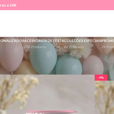
res a 50€
SONALIZADOS
ACESSÓRIOS DE FESTA
COLEÇÕES ESPECIAIS
PROM
204 Products
62 Products
24 Prod
Ver
9
12
-9%