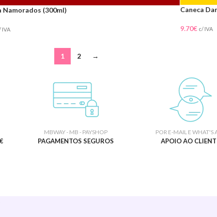
Caneca Dan
a Namorados (300ml)
9.70
€
c/ IVA
/ IVA
1
2
→
MBWAY - MB - PAYSHOP
POR E-MAIL E WHAT'S 
€
PAGAMENTOS SEGUROS
APOIO AO CLIENT
S