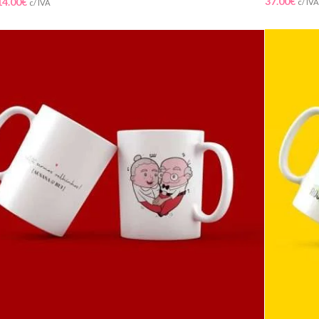
37.00
€
14.00
€
c/ IVA
c/ IVA