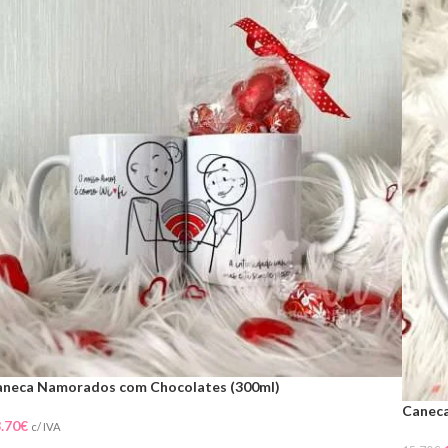
aneca Namorados com Chocolates (300ml)
Caneca
.70
€
c/ IVA
(300ml