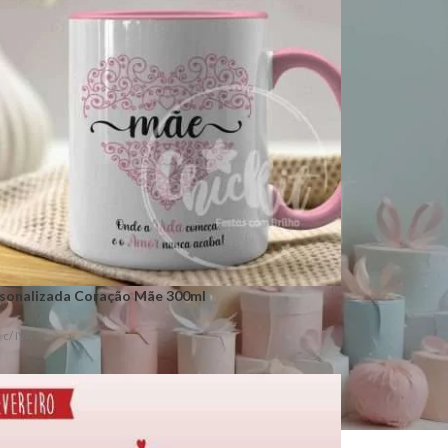
RODUTO
POR OCASIÃO
ates
Batizados | Comunhões
s
Casamentos | Bodas
 I Garrafas
Dia da Mãe
ções
Dia do Pai
 Bolsas
Dia dos Avós
nças
Graduação
sonalizada Coração Mãe 300ml
 | Ímans
Halloween
c/ IVA
Natal
Dia dos Namorados