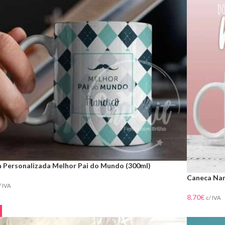
 Personalizada Melhor Pai do Mundo (300ml)
Caneca Na
/ IVA
8.70
€
c/ IVA