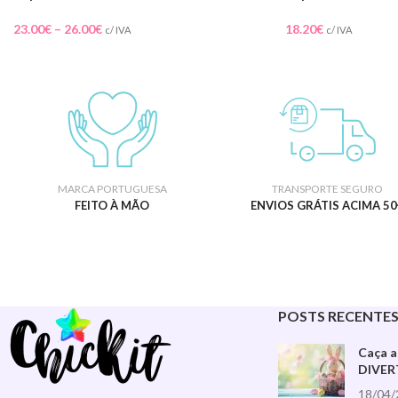
23.00
€
–
26.00
€
18.20
€
c/ IVA
c/ IVA
MARCA PORTUGUESA
TRANSPORTE SEGURO
FEITO À MÃO
ENVIOS GRÁTIS ACIMA 50
POSTS RECENTE
Caça 
DIVER
18/04/