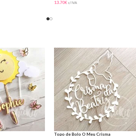
13.70
€
c/ IVA
Topo de Bolo O Meu Crisma