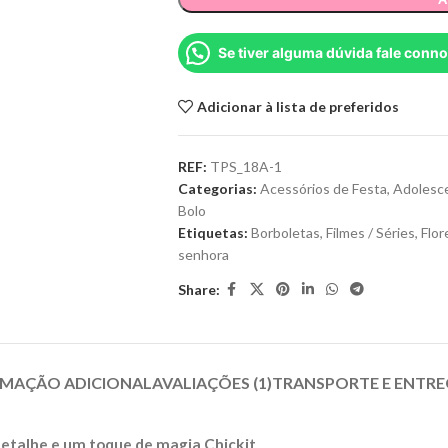
Se tiver alguma dúvida fale conn
Adicionar à lista de preferidos
REF:
TPS_18A-1
Categorias:
Acessórios de Festa
,
Adolesc
Bolo
Etiquetas:
Borboletas
,
Filmes / Séries
,
Flor
senhora
Share:
MAÇÃO ADICIONAL
AVALIAÇÕES (1)
TRANSPORTE E ENTRE
detalhe e um toque de magia Chickit