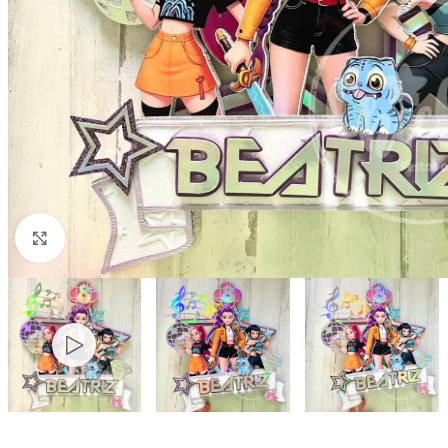
PARA QUEM?
Mãe
Pai
Avós
Click to enlarge
Namorado/a
Tios | Padrinhos
Recém-nascido | Bebé
Professores | Profissiona
Amigos | Colegas
Finalistas