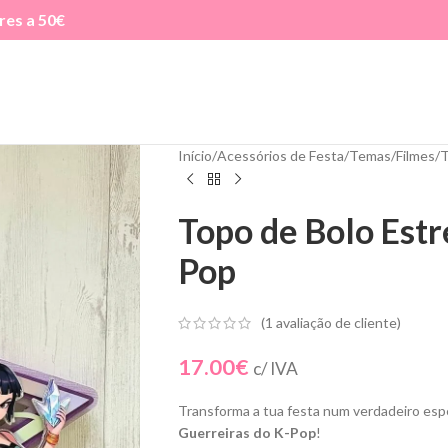
res a 50€
Início
Acessórios de Festa
Temas
Filmes
T
Topo de Bolo Estr
Pop
(
1
avaliação de cliente)
17.00
€
c/ IVA
Transforma a tua festa num verdadeiro es
Guerreiras do K-Pop
!