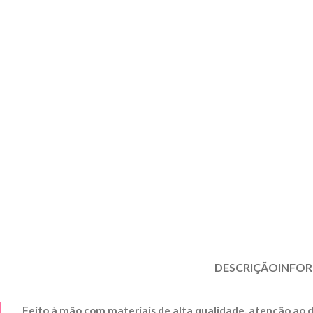
DESCRIÇÃO
INFOR
Feito à mão com materiais de alta qualidade, atenção ao 