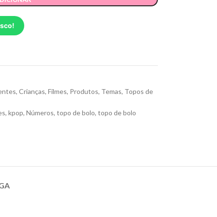
osco!
entes
,
Crianças
,
Filmes
,
Produtos
,
Temas
,
Topos de
es
,
kpop
,
Números
,
topo de bolo
,
topo de bolo
GA