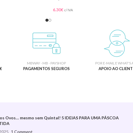
6.30
€
c/ IVA
MBWAY - MB - PAYSHOP
POR E-MAIL E WHAT'S 
€
PAGAMENTOS SEGUROS
APOIO AO CLIENT
S
aos Ovos… mesmo sem Quintal! 5 IDEIAS PARA UMA PÁSCOA
TIDA
2025
1 Comment