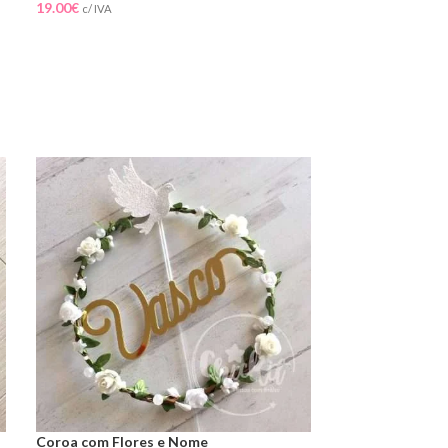
19.00
€
16.00
€
c/ IVA
c/ IVA
Coroa com Flores e Nome
Topo de Bolo Bo