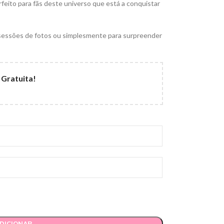
erfeito para fãs deste universo que está a conquistar
, sessões de fotos ou simplesmente para surpreender
RODUTO
POR OCASIÃO
ates
Batizados | Comunhões
s
Casamentos | Bodas
 Gratuita!
 I Garrafas
Dia da Mãe
ções
Dia do Pai
 Bolsas
Dia dos Avós
nças
Graduação
 | Ímans
Halloween
Natal
Dia dos Namorados
DICIONAR