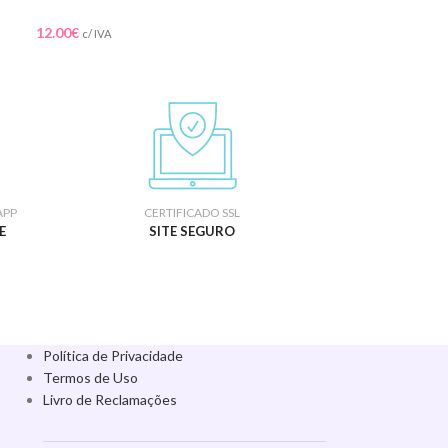
12.00
€
10.20
€
c/ IVA
c/ IVA
APP
CERTIFICADO SSL
E
SITE SEGURO
Política de Privacidade
Termos de Uso
Livro de Reclamações