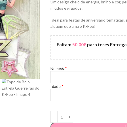
Um design cheio de energia, brilho e cor, p
miúdos e graúdos.
Ideal para festas de aniversário temáticas
PARA QUEM?
POR P
alguém que ama o K-Pop!
Mãe
Chocol
POR PRODUTO
POR OCASIÃO
Pai
Quadro
Faltam
50.00
€
para teres Entrega
Chocolates
Batizados | Comunhões
Avós
Canecas
Quadros
Casamentos | Bodas
Namorado/a
Ilustra
Canecas I Garrafas
Dia da Mãe
*
Nome/s
Tios | Padrinhos
Sacos |
Ilustrações
Dia do Pai
Recém-nascido | Bebé
Lembra
Sacos | Bolsas
Dia dos Avós
*
Idade
Professores | Profissionais
Crachás
Lembranças
Graduação
Amigos | Colegas
is
Crachás | Ímans
Halloween
Finalistas
Natal
Dia dos Namorados
A